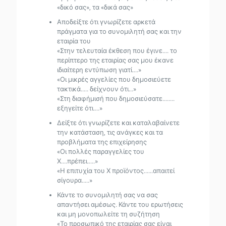
«δικό σας», τα «δικά σας»
Αποδείξτε ότι γνωρίζετε αρκετά
πράγματα για το συνομιλητή σας και την
εταιρία του
«Στην τελευταία έκθεση που έγινε.... το
περίπτερο της εταιρίας σας μου έκανε
ιδιαίτερη εντύπωση γιατί....»
«Οι μικρές αγγελίες που δημοσιεύετε
τακτικά..... δείχνουν ότι...»
«Στη διαφήμισή που δημοσιεύσατε........
εξηγείτε ότι....»
Δείξτε ότι γνωρίζετε και καταλαβαίνετε
την κατάσταση, τις ανάγκες και τα
προβλήματα της επιχείρησης
«Οι πολλές παραγγελίες του
Χ....πρέπει.....»
«Η επιτυχία του Χ προϊόντος......απαιτεί
σίγουρα.....»
Κάντε το συνομιλητή σας να σας
απαντήσει αμέσως. Κάντε του ερωτήσεις
και μη μονοπωλείτε τη συζήτηση
«Το προσωπικό της εταιρίας σας είναι