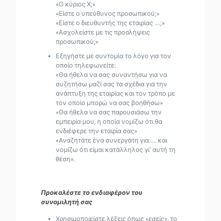
«Ο κύριος Χ;»
«Είστε ο υπεύθυνος προσωπικού;»
«Είστε ο διευθυντής της εταιρίας ....;»
«Ασχολείστε με τις προσλήψεις
προσωπικού;»
Εξηγήστε με συντομία το λόγο για τον
οποίο τηλεφωνείτε:
«Θα ήθελα να σας συναντήσω για να
συζητήσω μαζί σας τα σχέδια για την
ανάπτυξη της εταιρίας και τον τρόπο με
τον οποίο μπορώ να σας βοηθήσω»
«Θα ήθελα να σας παρουσιάσω την
εμπειρία μου, η οποία νομίζω ότι θα
ενδιέφερε την εταιρία σας»
«Αναζητάτε ένα συνεργάτη για..... και
νομίζω ότι είμαι κατάλληλος γι’ αυτή τη
θέση».
Προκαλέστε το ενδιαφέρον του
συνομιλητή σας
Χρησιμοποιείστε λέξεις όπως «εσείς», το