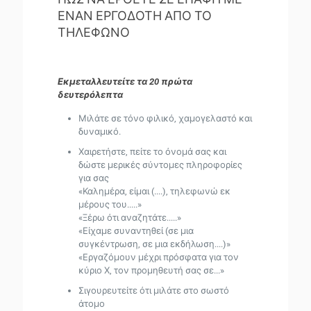
ΕΝΑΝ ΕΡΓΟΔΟΤΗ ΑΠΟ ΤΟ
ΤΗΛΕΦΩΝΟ
Εκμεταλλευτείτε τα 20 πρώτα
δευτερόλεπτα
Μιλάτε σε τόνο φιλικό, χαμογελαστό και
δυναμικό.
Χαιρετήστε, πείτε το όνομά σας και
δώστε μερικές σύντομες πληροφορίες
για σας
«Καλημέρα, είμαι (....), τηλεφωνώ εκ
μέρους του.....»
«Ξέρω ότι αναζητάτε.....»
«Είχαμε συναντηθεί (σε μια
συγκέντρωση, σε μια εκδήλωση....)»
«Εργαζόμουν μέχρι πρόσφατα για τον
κύριο Χ, τον προμηθευτή σας σε...»
Σιγουρευτείτε ότι μιλάτε στο σωστό
άτομο