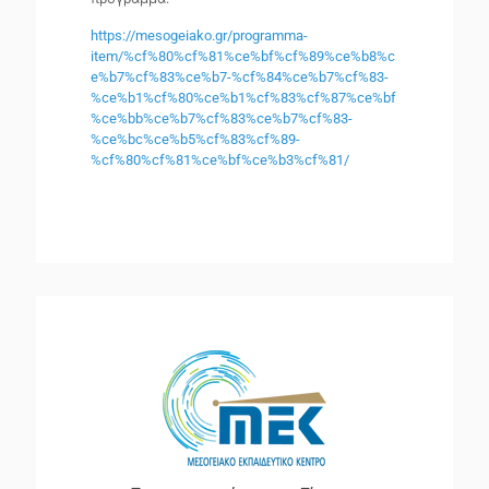
https://mesogeiako.gr/programma-
item/%cf%80%cf%81%ce%bf%cf%89%ce%b8%c
e%b7%cf%83%ce%b7-%cf%84%ce%b7%cf%83-
%ce%b1%cf%80%ce%b1%cf%83%cf%87%ce%bf
%ce%bb%ce%b7%cf%83%ce%b7%cf%83-
%ce%bc%ce%b5%cf%83%cf%89-
%cf%80%cf%81%ce%bf%ce%b3%cf%81/