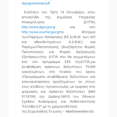
dypagreenempl.pdf
Επιπλέον την Τρίτη
15 Οκτωβρίου, στην
ιστοσελίδα της Δημόσιας Υπηρεσίας
Απασχόλησης (ΔΥΠΑ)
http://www.dypa.gov.gr
και στο
http://www.voucher.gov.gr
τα
Μητρώα
τωνΠαρόχων Κατάρτισης (ΚΕ.Δι.Βι.Μ. των ΑΕΙ
και αδειοδοτημένων Κ.Δ.Β.Μ
.)
και
ΠαρόχωνΠιστοποίησης (Ανεξάρτητοι Φορείς
Πιστοποίησης και Φορείς Διεξαγωγής
Εξετάσεων)της ΔΥΠΑ
που θα συμμετέχουν
στο νέο πρόγραμμα ΣΕΚ τηςΔΥΠΑ,για
αναβάθμιση πράσινων δεξιοτήτων 75.000
εργαζομένων, στο πλαίσιο του έργου
«Προγράμματα αναβάθμισης δεξιοτήτων και
επανακατάρτισης εργαζομένων σε όλους
τους κλάδους τηςοικονομίας με έμφαση στις
ψηφιακές και πράσινες δεξιότητες» (MIS
5174739) της Δράσης16913 του Εθνικού
Σχεδίου Ανάκαμψης και Ανθεκτικότητας
“Ελλάδα 2.0” με τη χρηματοδότηση
της Ευρωπαϊκής Ένωσης – NextGeneration EU.