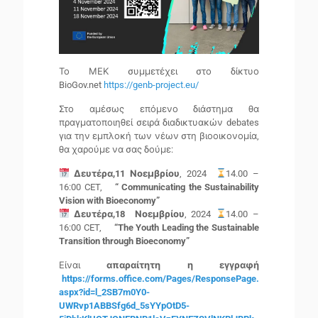
Το ΜΕΚ συμμετέχει στο δίκτυο
BioGov.net
https://genb-project.eu/
Στο αμέσως επόμενο διάστημα θα
πραγματοποιηθεί σειρά διαδικτυακών debates
για την εμπλοκή των νέων στη βιοοικονομία,
θα χαρούμε να σας δούμε:
Δευτέρα,11
Νοεμβρίου
, 2024
14.00 –
16:00 CET,
“ Communicating the Sustainability
Vision with Bioeconomy”
Δευτέρα,18 Νοεμβρίου
, 2024
14.00 –
16:00 CET,
“The Youth Leading the Sustainable
Transition through Bioeconomy”
Είναι
απαραίτητη η εγγραφή
https://forms.office.com/Pages/ResponsePage.
aspx?id=l_2SB7m0Y0-
UWRvp1ABBSfg6d_5sYYpOtD5-