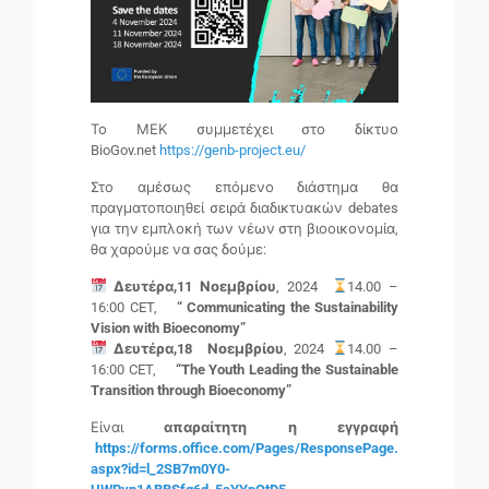
Το ΜΕΚ συμμετέχει στο δίκτυο
BioGov.net
https://genb-project.eu/
Στο αμέσως επόμενο διάστημα θα
πραγματοποιηθεί σειρά διαδικτυακών debates
για την εμπλοκή των νέων στη βιοοικονομία,
θα χαρούμε να σας δούμε:
Δευτέρα,11
Νοεμβρίου
, 2024
14.00 –
16:00 CET,
“ Communicating the Sustainability
Vision with Bioeconomy”
Δευτέρα,18 Νοεμβρίου
, 2024
14.00 –
16:00 CET,
“The Youth Leading the Sustainable
Transition through Bioeconomy”
Είναι
απαραίτητη η εγγραφή
https://forms.office.com/Pages/ResponsePage.
aspx?id=l_2SB7m0Y0-