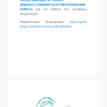
UWRvp1ABBSfg6d_5sYYpOtD5-
5jDbkKlUOTJQNERNR1laVzFYNEZSVlNKRlJBRk
VMMC4u
για να λάβετε τον σύνδεσμο
συμμετοχής
Περισσότερες πληροφορίες
https://genb-
project.eu/bioeconomy-youth-debates/