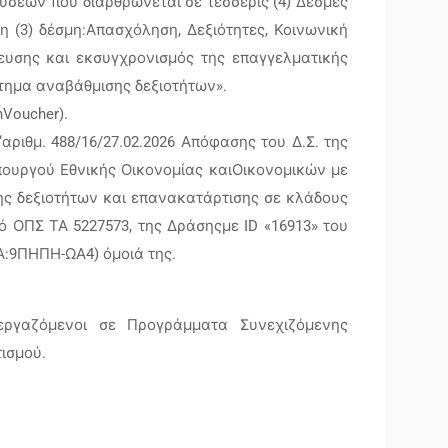
ύσεων που διαρθρώνεται σε τέσσερις (4) Δέσμες
η (3) δέσμη:Απασχόληση, Δεξιότητες, Κοινωνική
ευσης και εκσυγχρονισμός της επαγγελματικής
στημα αναβάθμισης δεξιοτήτων».
nVoucher).
αριθμ. 488/16/27.02.2026 Απόφασης του Δ.Σ. της
 Υπουργού Εθνικής Οικονομίας καιΟικονομικών με
ς δεξιοτήτων και επανακατάρτισης σε κλάδους
ό ΟΠΣ ΤΑ 5227573, της Δράσηςμε ID «16913» του
Α:9ΠΗΠΗ-ΩΑ4) όμοιά της.
εργαζόμενοι σε Προγράμματα Συνεχιζόμενης
ισμού.