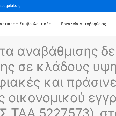
esogeiako.gr
άρτισης – Συμβουλευτικής
Εργαλεία Αυτοβοήθειας
α αναβάθμισης δε
ης σε κλάδους υψη
ιακές και πράσινε
ες οικονομικού εγ
 ΤΑΑ 5227573), στ