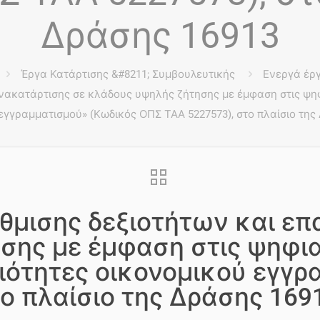
Δράσης 16913
Έργα Κατάρτισης &#8211; Συμβουλευτικής
Ενεργά έρ
κατάρτισης σε κλάδους υψηλής ζήτησης με έμφαση στις ψηφια
εγγραμματισμού» (Κωδικός ΟΠΣ ΤΑΑ 5227573), στο πλαίσιο της
μισης δεξιοτήτων και επ
σης με έμφαση στις ψηφια
εξιότητες οικονομικού εγγ
ο πλαίσιο της Δράσης 169