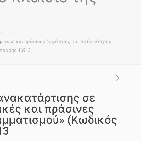
γα
κές και πράσινες δεξιότητες και τις δεξιότητες
 Δράσης 16913
ανακατάρτισης σε
κές και πράσινες
ραμματισμού» (Κωδικός
13