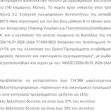
ολοκληρωμένο καισυνεκτικό σύνολο μεταρρυθμίσεων και επενδ
 (18) επιμέρους Άξονες. Το παρόν έργο υπάγεται στην τρίτ
Άξονα 3.2: Ενίσχυση τωνψηφιακών δυνατοτήτων της εκπαίδ
6913 «Νέα στρατηγική για την δια βίου μάθηση & το εθνικό σύ
ν Κατάρτισης (Training Voucher) και Πιστοποίησης(Certificatio
. και η υλοποίηση του γίνεται σύμφωνα τις διατάξεις της υπ‘
5 ΕΞ2026/16.01.2026 (ΑΔΑ:ΤΓ65Η-0Β2) Απόφαση του Αναπληρωτή
 ΔΥΠΑ για την υλοποίηση του Έργου"Προγράμματα αναβάθμιση
ιακές, πράσινες και οικονομικού εγγραμματισμού”, με κωδκ
τροποποιήθηκε και ισχύει με την 16652ΕΞ2026/30.01.2026 (ΑΔ
προβλέπεται να καταρτιστούν έως 114.384 ωφελούμενοι
 δεξιοτήτωνψηφιακών, «πράσινων» και οικονομικού εγγραμματ
ν ανά κατηγορία προγραμμάτων ορίζεται ως εξής:
ές δεξιότητες δύναται να είναι έως 37% του συνόλου
ες δεξιότητες δύναται να είναι έως 33% του συνόλου