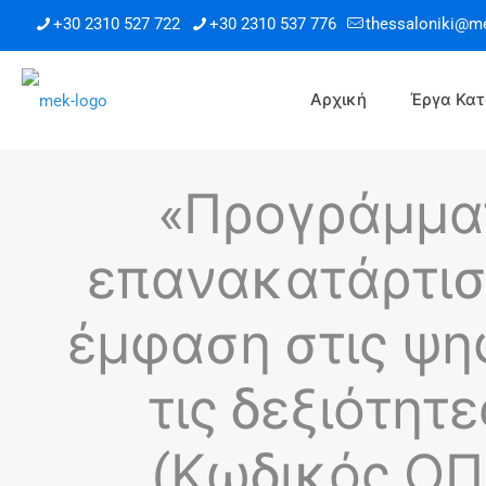
+30 2310 527 722
+30 2310 537 776
thessaloniki@m
Αρχική
Έργα Κατ
«Προγράμματ
επανακατάρτισ
έμφαση στις ψηφ
τις δεξιότητ
(Κωδικός ΟΠΣ